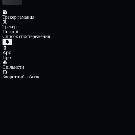
Трекер гаманця
Трекер
Позиції
Список спостереження
App
Про
Спільноти
Зворотний зв'язок