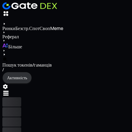
Ринки
Безстр.
Спот
Своп
Meme
Реферал
Більше
Пошук токенів/гаманців
/
Активність