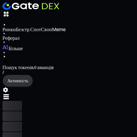
Ринки
Безстр.
Спот
Своп
Meme
Реферал
Більше
Пошук токенів/гаманців
/
Активність