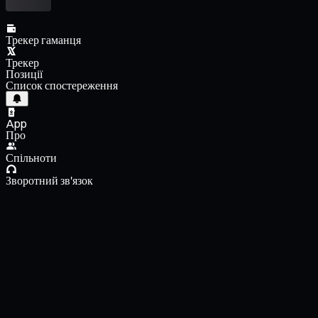
Трекер гаманця
Трекер
Позиції
Список спостереження
App
Про
Спільноти
Зворотний зв'язок