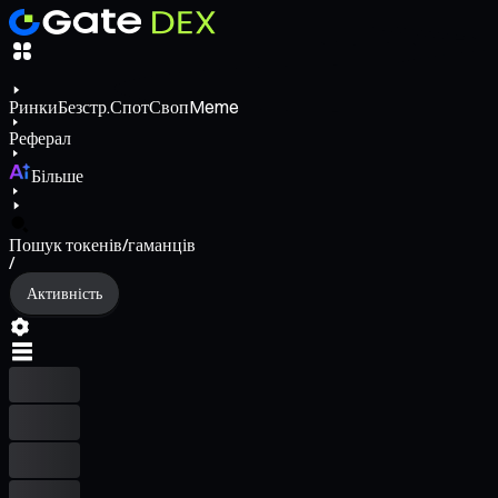
Ринки
Безстр.
Спот
Своп
Meme
Реферал
Більше
Пошук токенів/гаманців
/
Активність