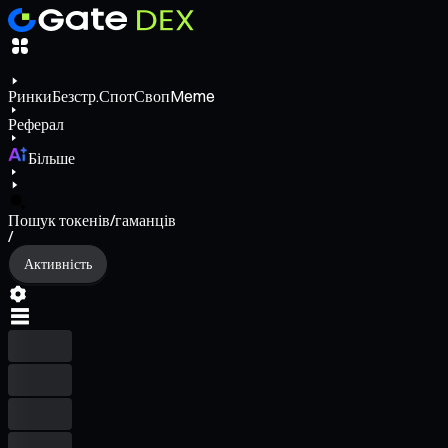
Ринки
Безстр.
Спот
Своп
Meme
Реферал
Більше
Пошук токенів/гаманців
/
Активність