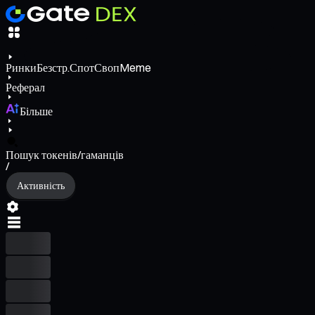
Ринки
Безстр.
Спот
Своп
Meme
Реферал
Більше
Пошук токенів/гаманців
/
Активність