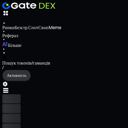
Ринки
Безстр.
Спот
Своп
Meme
Реферал
Більше
Пошук токенів/гаманців
/
Активність