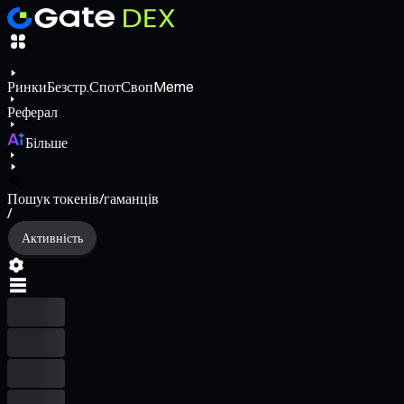
Ринки
Безстр.
Спот
Своп
Meme
Реферал
Більше
Пошук токенів/гаманців
/
Активність