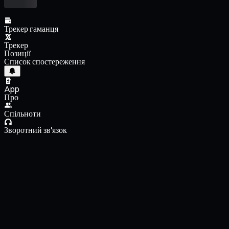
Трекер гаманця
Трекер
Позиції
Список спостереження
App
Про
Спільноти
Зворотний зв'язок