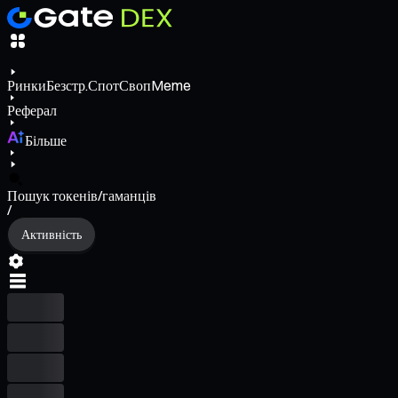
Ринки
Безстр.
Спот
Своп
Meme
Реферал
Більше
Пошук токенів/гаманців
/
Активність