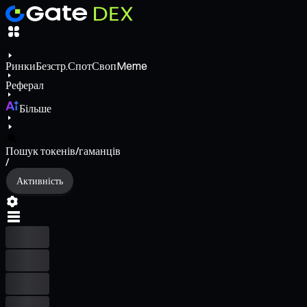
Ринки
Безстр.
Спот
Своп
Meme
Реферал
Більше
Пошук токенів/гаманців
/
Активність