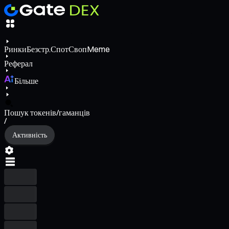
Ринки
Безстр.
Спот
Своп
Meme
Реферал
Більше
Пошук токенів/гаманців
/
Активність