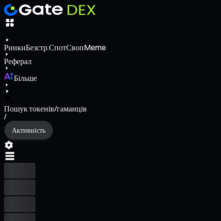
Ринки
Безстр.
Спот
Своп
Meme
Реферал
Більше
Пошук токенів/гаманців
/
Активність