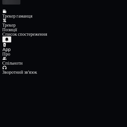
Трекер гаманця
Трекер
Позиції
Список спостереження
App
Про
Спільноти
Зворотний зв'язок