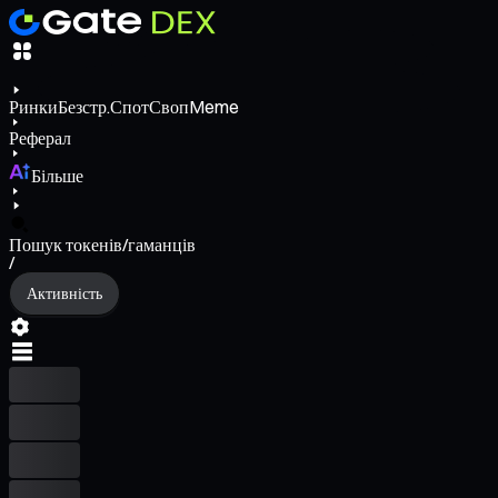
Ринки
Безстр.
Спот
Своп
Meme
Реферал
Більше
Пошук токенів/гаманців
/
Активність