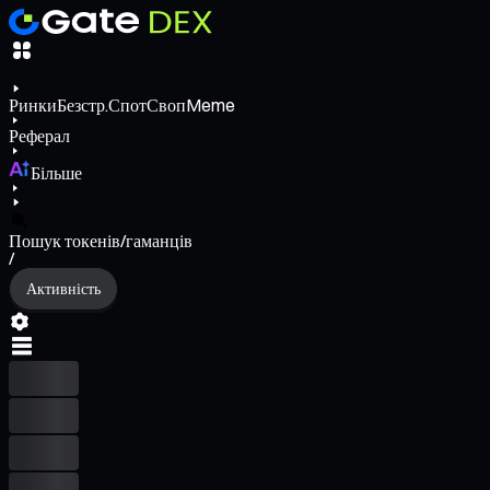
Ринки
Безстр.
Спот
Своп
Meme
Реферал
Більше
Пошук токенів/гаманців
/
Активність