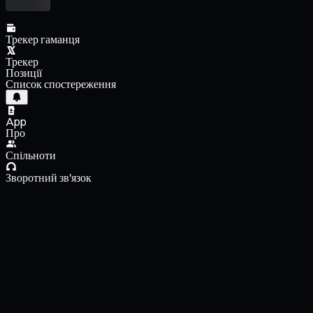
Трекер гаманця
Трекер
Позиції
Список спостереження
App
Про
Спільноти
Зворотний зв'язок