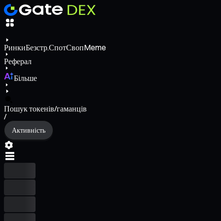
Ринки
Безстр.
Спот
Своп
Meme
Реферал
Більше
Пошук токенів/гаманців
/
Активність