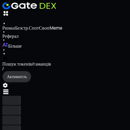
Ринки
Безстр.
Спот
Своп
Meme
Реферал
Більше
Пошук токенів/гаманців
/
Активність