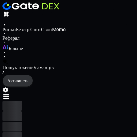
Ринки
Безстр.
Спот
Своп
Meme
Реферал
Більше
Пошук токенів/гаманців
/
Активність