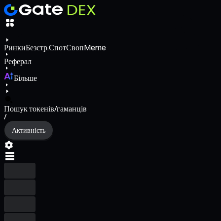
Ринки
Безстр.
Спот
Своп
Meme
Реферал
Більше
Пошук токенів/гаманців
/
Активність