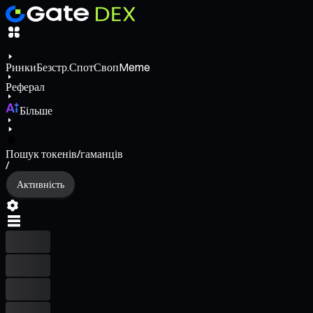
Ринки
Безстр.
Спот
Своп
Meme
Реферал
Більше
Пошук токенів/гаманців
/
Активність