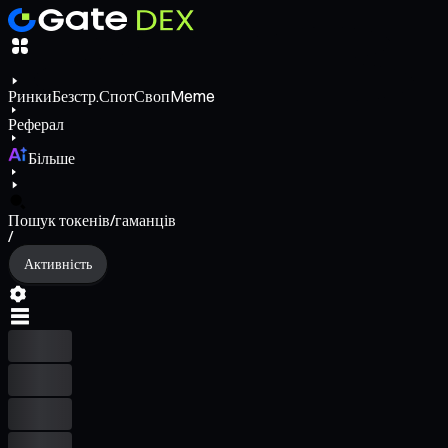
Ринки
Безстр.
Спот
Своп
Meme
Реферал
Більше
Пошук токенів/гаманців
/
Активність