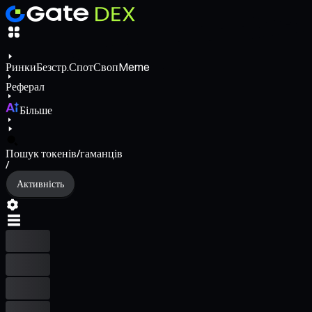
Ринки
Безстр.
Спот
Своп
Meme
Реферал
Більше
Пошук токенів/гаманців
/
Активність