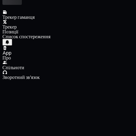
Трекер гаманця
Трекер
Позиції
Список спостереження
App
Про
Спільноти
Зворотний зв'язок