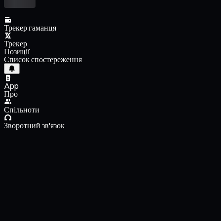
Трекер гаманця
Трекер
Позиції
Список спостереження
App
Про
Спільноти
Зворотний зв'язок