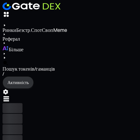
Ринки
Безстр.
Спот
Своп
Meme
Реферал
Більше
Пошук токенів/гаманців
/
Активність