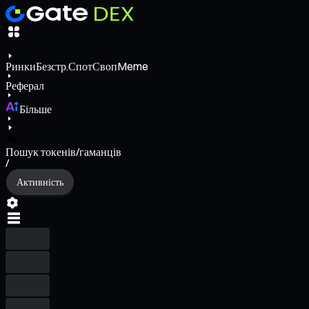
Ринки
Безстр.
Спот
Своп
Meme
Реферал
Більше
Пошук токенів/гаманців
/
Активність