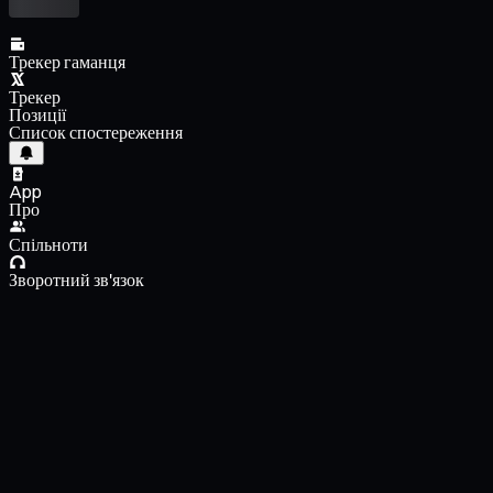
Трекер гаманця
Трекер
Позиції
Список спостереження
App
Про
Спільноти
Зворотний зв'язок