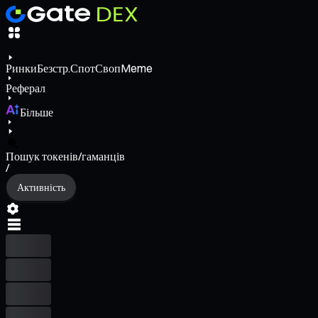
Ринки
Безстр.
Спот
Своп
Meme
Реферал
Більше
Пошук токенів/гаманців
/
Активність