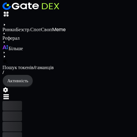
Ринки
Безстр.
Спот
Своп
Meme
Реферал
Більше
Пошук токенів/гаманців
/
Активність