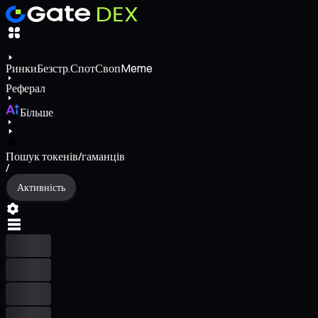
Ринки
Безстр.
Спот
Своп
Meme
Реферал
Більше
Пошук токенів/гаманців
/
Активність