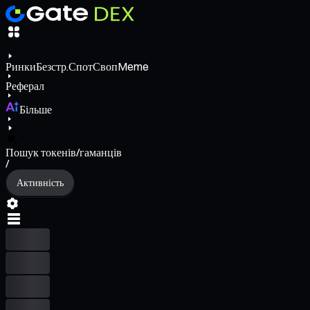
Ринки
Безстр.
Спот
Своп
Meme
Реферал
Більше
Пошук токенів/гаманців
/
Активність