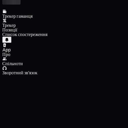
Трекер гаманця
Трекер
Позиції
Список спостереження
App
Про
Спільноти
Зворотний зв'язок