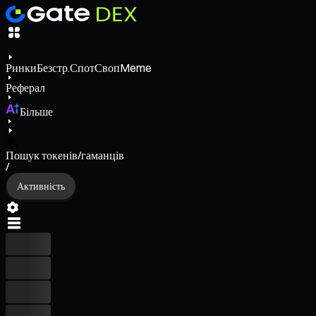
Ринки
Безстр.
Спот
Своп
Meme
Реферал
Більше
Пошук токенів/гаманців
/
Активність