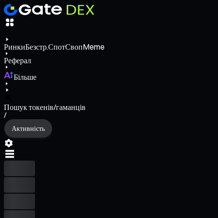
Ринки
Безстр.
Спот
Своп
Meme
Реферал
Більше
Пошук токенів/гаманців
/
Активність