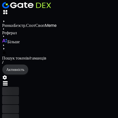
Ринки
Безстр.
Спот
Своп
Meme
Реферал
Більше
Пошук токенів/гаманців
/
Активність