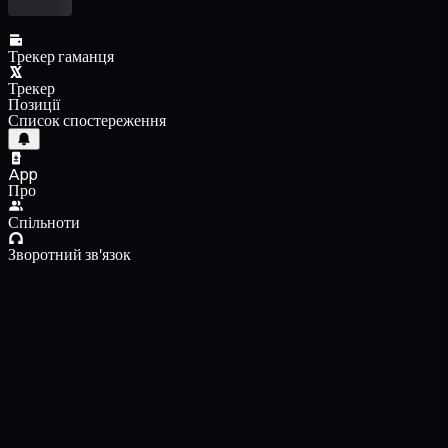
Трекер гаманця
Трекер
Позиції
Список спостереження
App
Про
Спільноти
Зворотний зв'язок