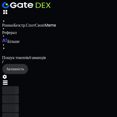
Ринки
Безстр.
Спот
Своп
Meme
Реферал
Більше
Пошук токенів/гаманців
/
Активність