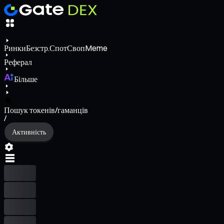
Ринки
Безстр.
Спот
Своп
Meme
Реферал
Більше
Пошук токенів/гаманців
/
Активність