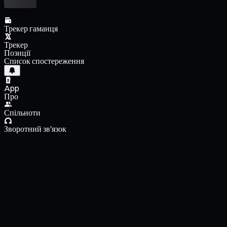
Трекер гаманця
Трекер
Позиції
Список спостереження
App
Про
Спільноти
Зворотний зв'язок