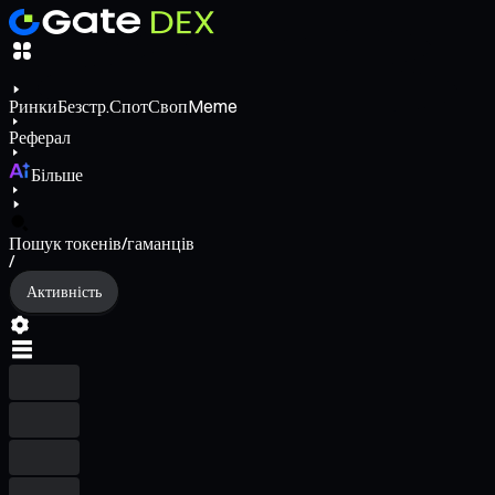
Ринки
Безстр.
Спот
Своп
Meme
Реферал
Більше
Пошук токенів/гаманців
/
Активність