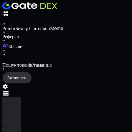
Ринки
Безстр.
Спот
Своп
Meme
Реферал
Більше
Пошук токенів/гаманців
/
Активність