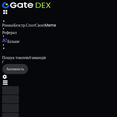
Ринки
Безстр.
Спот
Своп
Meme
Реферал
Більше
Пошук токенів/гаманців
/
Активність