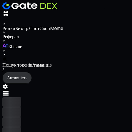
Ринки
Безстр.
Спот
Своп
Meme
Реферал
Більше
Пошук токенів/гаманців
/
Активність