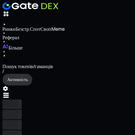
Ринки
Безстр.
Спот
Своп
Meme
Реферал
Більше
Пошук токенів/гаманців
/
Активність