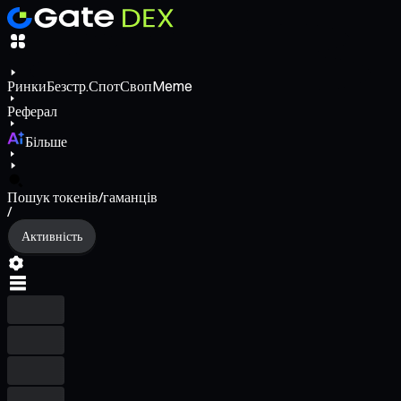
Ринки
Безстр.
Спот
Своп
Meme
Реферал
Більше
Пошук токенів/гаманців
/
Активність