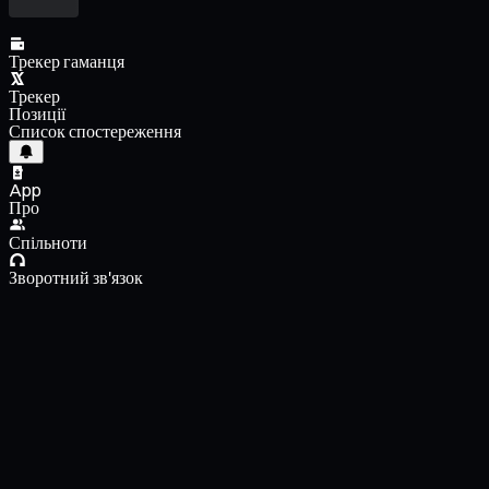
Трекер гаманця
Трекер
Позиції
Список спостереження
App
Про
Спільноти
Зворотний зв'язок