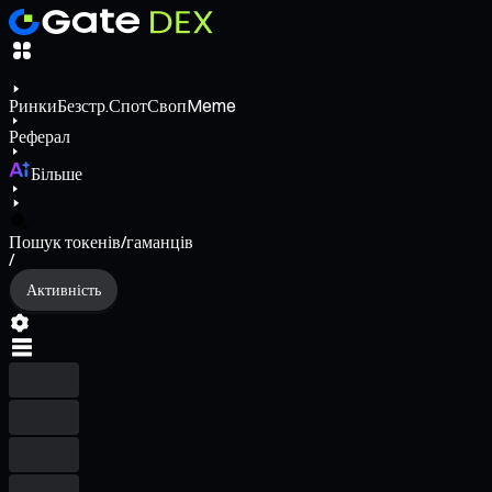
Ринки
Безстр.
Спот
Своп
Meme
Реферал
Більше
Пошук токенів/гаманців
/
Активність