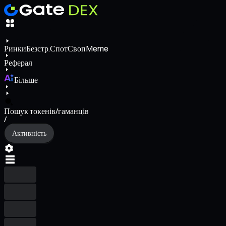
Ринки
Безстр.
Спот
Своп
Meme
Реферал
Більше
Пошук токенів/гаманців
/
Активність