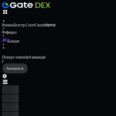
Ринки
Безстр.
Спот
Своп
Meme
Реферал
Більше
Пошук токенів/гаманців
/
Активність