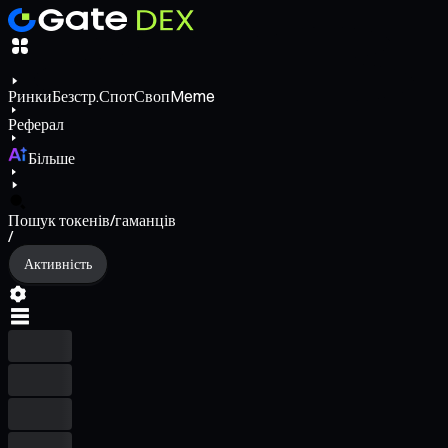
Ринки
Безстр.
Спот
Своп
Meme
Реферал
Більше
Пошук токенів/гаманців
/
Активність