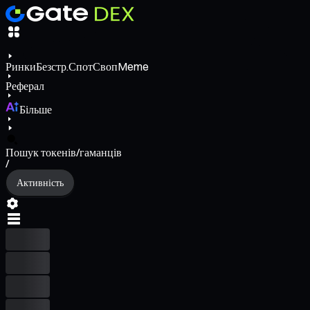
Ринки
Безстр.
Спот
Своп
Meme
Реферал
Більше
Пошук токенів/гаманців
/
Активність