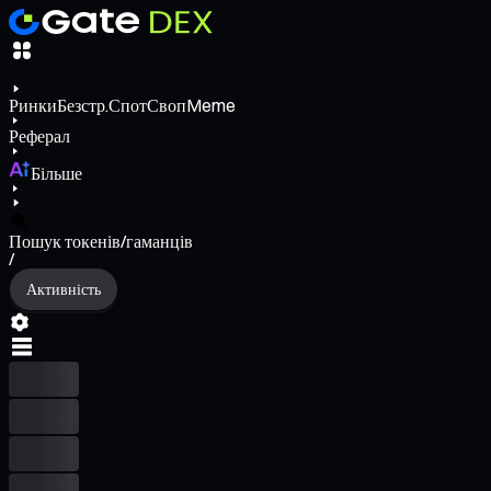
Ринки
Безстр.
Спот
Своп
Meme
Реферал
Більше
Пошук токенів/гаманців
/
Активність