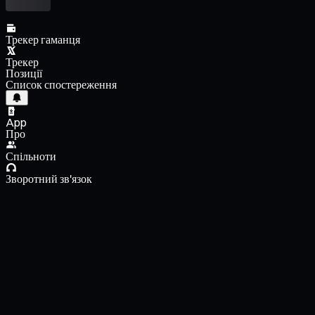
Трекер гаманця
Трекер
Позиції
Список спостереження
App
Про
Спільноти
Зворотний зв'язок