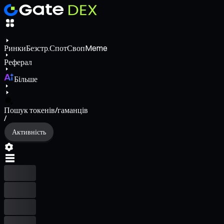
Ринки
Безстр.
Спот
Своп
Meme
Реферал
Більше
Пошук токенів/гаманців
/
Активність