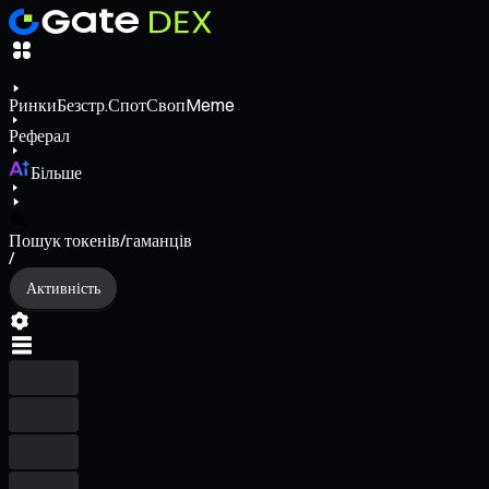
Ринки
Безстр.
Спот
Своп
Meme
Реферал
Більше
Пошук токенів/гаманців
/
Активність