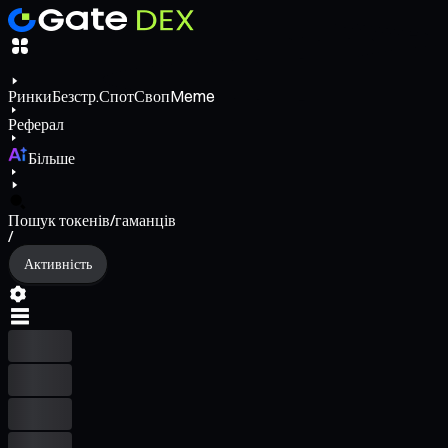
Ринки
Безстр.
Спот
Своп
Meme
Реферал
Більше
Пошук токенів/гаманців
/
Активність