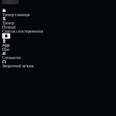
Трекер гаманця
Трекер
Позиції
Список спостереження
App
Про
Спільноти
Зворотний зв'язок