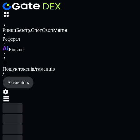
Ринки
Безстр.
Спот
Своп
Meme
Реферал
Більше
Пошук токенів/гаманців
/
Активність