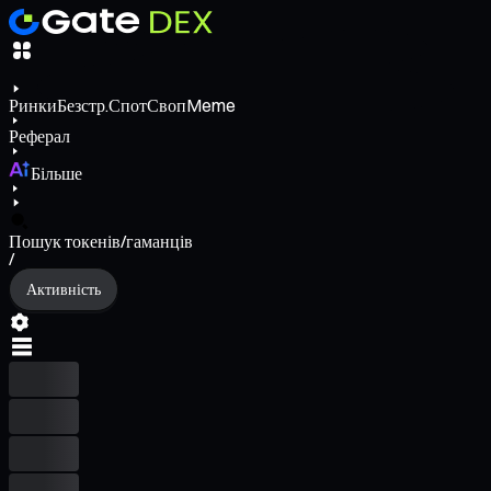
Ринки
Безстр.
Спот
Своп
Meme
Реферал
Більше
Пошук токенів/гаманців
/
Активність