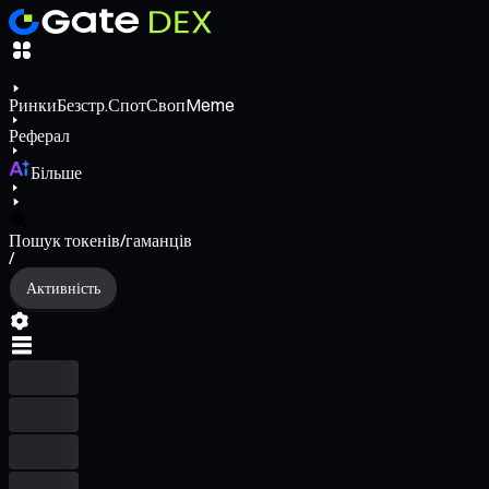
Ринки
Безстр.
Спот
Своп
Meme
Реферал
Більше
Пошук токенів/гаманців
/
Активність