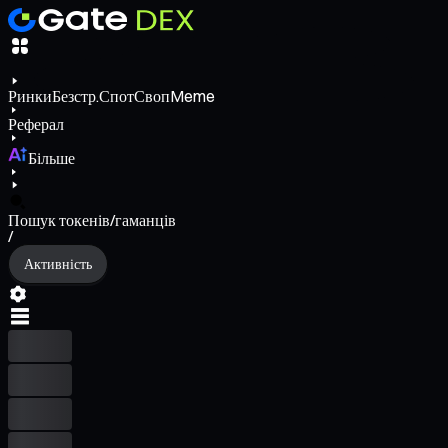
Ринки
Безстр.
Спот
Своп
Meme
Реферал
Більше
Пошук токенів/гаманців
/
Активність